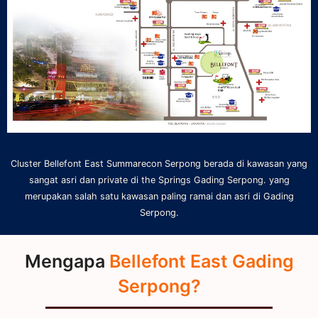
Cluster Bellefont East Summarecon Serpong berada di kawasan yang
sangat asri dan private di the Springs Gading Serpong. yang
merupakan salah satu kawasan paling ramai dan asri di Gading
Serpong.
Mengapa
Bellefont East Gading
Serpong?