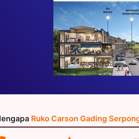
engapa
Ruko Carson Gading Serpon