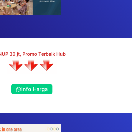
NUP 30 jt, Promo Terbaik Hub
Info Harga