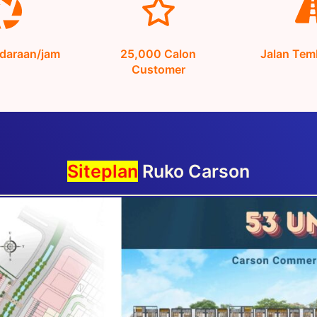
daraan/jam
25,000 Calon
Jalan Tem
Customer
Siteplan
Ruko Carson