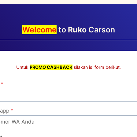
Welcome
to
Ruko
Carson
Untuk
PROMO CASHBACK
silakan isi form berikut.
*
app
*