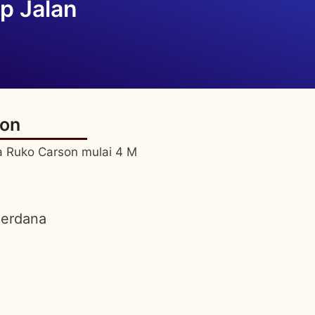
p Jalan
on
 Ruko Carson mulai 4 M
Perdana